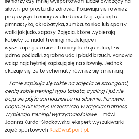
seniorzy czy mniej wysportowani ludzie ćwiczący na
siłowni po prostu dla zdrowia. Pojawiają się również
propozycje treningów dla dzieci. Najczęściej to
gimnastyka, akrobatyka, zumba, taniec lub sporty
walki jak judo, zapasy. Zajęcia, które wybierają
kobiety to nadal treningi modelujące i
wyszczuplające ciało, treningi funkcjonalne, tzw.
jędrne pośladki, zgrabne uda i płaski brzuch. Panowie
wciąż najchętniej zapisują się na siłownię. Jednak
okazuje się, że te schematy również się zmieniają.
–
Panie zapisują się także na zajęcia ze sztangami,
cenią sobie treningi typu tabata, cycling i już nie
boją się pójść samodzielnie na siłownię. Panowie,
chętniej niż kiedyś uczestniczą w zajęciach fitness.
Wybierają treningi wytrzymałościowe
– mówi
Joanna Kurda-Słodkowska, ekspert wyszukiwarki
zajęć sportowych
RazDwaSport.pl.