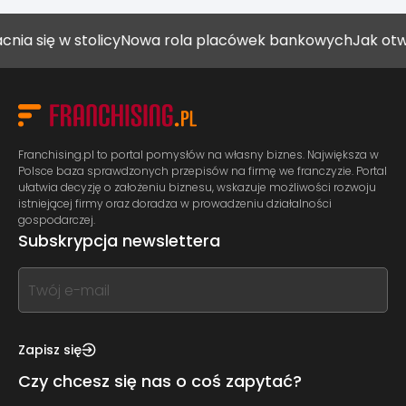
w stolicy
Nowa rola placówek bankowych
Jak otworzyć ga
Franchising.pl to portal pomysłów na własny biznes. Największa w
Polsce baza sprawdzonych przepisów na firmę we franczyzie. Portal
ułatwia decyzję o założeniu biznesu, wskazuje możliwości rozwoju
istniejącej firmy oraz doradza w prowadzeniu działalności
gospodarczej.
Subskrypcja newslettera
If
you
see
this,
Zapisz się
leave
Czy chcesz się nas o coś zapytać?
this