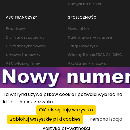
Pomysł na biznes
ABC FRANCZYZY
SPOŁECZNOŚĆ
Podstawy
Newsletter
Dla franczyzobiorcy
Kalendarium wydarzeń
Dla franczyzodawcy
Targi Franczyza
Umowa franczyzy
Własny Biznes FRANCHISING
ABC własnej firmy
Akademia Franczyzy
Słownik franczyzy i biznesu
Marketing
Kontakt
Ta witryna używa plików cookie i pozwala wybrać na
które chcesz zezwolić
Polityka cookies
|
Polityka prywatności
© 2026 PROFIT system sp. z o.o. All rights reserved.
OK, akceptuję wszystko
Zablokuj wszystkie pliki cookies
Personalizacja
Polityka prywatności