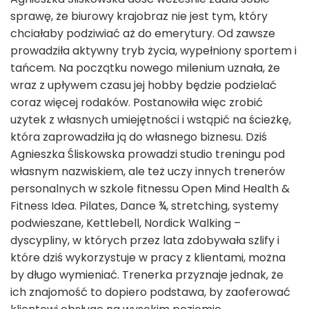
sprawę, że biurowy krajobraz nie jest tym, który
chciałaby podziwiać aż do emerytury. Od zawsze
prowadziła aktywny tryb życia, wypełniony sportem i
tańcem. Na początku nowego milenium uznała, że
wraz z upływem czasu jej hobby będzie podzielać
coraz więcej rodaków. Postanowiła więc zrobić
użytek z własnych umiejętności i wstąpić na ścieżkę,
która zaprowadziła ją do własnego biznesu. Dziś
Agnieszka Śliskowska prowadzi studio treningu pod
własnym nazwiskiem, ale też uczy innych trenerów
personalnych w szkole fitnessu Open Mind Health &
Fitness Idea. Pilates, Dance ¾, stretching, systemy
podwieszane, Kettlebell, Nordick Walking –
dyscypliny, w których przez lata zdobywała szlify i
które dziś wykorzystuje w pracy z klientami, można
by długo wymieniać. Trenerka przyznaje jednak, że
ich znajomość to dopiero podstawa, by zaoferować