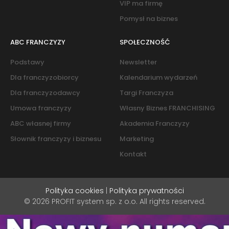
VIP ma firmę
Pomysł na biznes
ABC FRANCZYZY
SPOŁECZNOŚĆ
Podstawy
Newsletter
Dla franczyzobiorcy
Kalendarium wydarzeń
Dla franczyzodawcy
Targi Franczyza
Umowa franczyzy
Własny Biznes FRANCHISING
ABC własnej firmy
Akademia Franczyzy
Słownik franczyzy i biznesu
Marketing
Kontakt
Polityka cookies
|
Polityka prywatności
© 2026 PROFIT system sp. z o.o. All rights reserved.