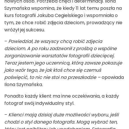
nowych osób. Potrzeba chęci i determinacji. Ilona
Szymańska wspomina, że kiedy 11 lat temu poszła na
kurs fotografii Jakuba Cegielskiego i wspomniała o
tym, że chce robić zdjęcia dzieciom, prowadzący nie
wróżył jej sukcesu.
–
Powiedział, że wszyscy chcą robić zdjęcia
dzieciom. A po roku zadzwonił z prośbą o wspólne
zorganizowanie warsztatów fotografii dziecięcej.
Teraz jestem jego uczennicą, którą zawsze pokazuje
jako wzór tego, że jak ktoś chce się czemuś
poświęcić, to nic nie stoi na przeszkodzie –
opowiada
Ilona Szymańska.
Ponadto każdy klient ma inne oczekiwania, a każdy
fotograf swój indywidualny styl.
–
Klienci mają dzisiaj duże możliwości wyboru, jeśli
chodzi o styl danego fotografa. Mogą wybrać ten,