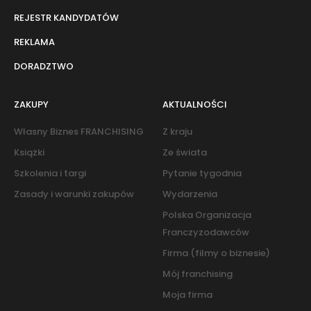
REJESTR KANDYDATÓW
REKLAMA
DORADZTWO
ZAKUPY
AKTUALNOŚCI
Własny Biznes FRANCHISING
Z kraju
Książki
Ze świata
Szkolenia i targi
Pytanie tygodnia
Zasady i warunki zakupów
Wydarzenia
Polska Organizacja
Franczyzodawców
Firma (filmy o biznesie)
Mój franchising
Moja firma