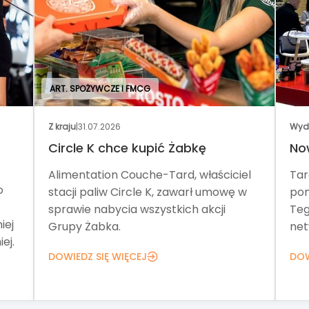
ART. SPOŻYWCZE I FMCG
Z kraju
|
31.07.2026
Wyd
Circle K chce kupić Żabkę
No
Alimentation Couche-Tard, właściciel
Tar
o
stacji paliw Circle K, zawarł umowę w
pom
sprawie nabycia wszystkich akcji
Teg
iej
Grupy Żabka.
net
ej.
DOWIEDZ SIĘ WIĘCEJ
DOW