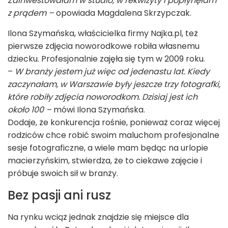
Zainwestowałam w studio, w rekwizyty i popłynęłam
z prądem –
opowiada Magdalena Skrzypczak.
Ilona Szymańska, właścicielka firmy Najka.pl, też
pierwsze zdjęcia noworodkowe robiła własnemu
dziecku. Profesjonalnie zajęła się tym w 2009 roku.
–
W branży jestem już więc od jedenastu lat. Kiedy
zaczynałam, w Warszawie były jeszcze trzy fotografki,
które robiły zdjęcia noworodkom. Dzisiaj jest ich
około 100 –
mówi Ilona Szymańska.
Dodaje, że konkurencja rośnie, ponieważ coraz więcej
rodziców chce robić swoim maluchom profesjonalne
sesje fotograficzne, a wiele mam będąc na urlopie
macierzyńskim, stwierdza, że to ciekawe zajęcie i
próbuje swoich sił w branży.
Bez pasji ani rusz
Na rynku wciąż jednak znajdzie się miejsce dla