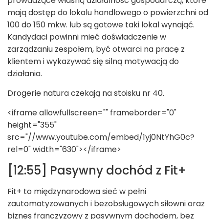
prowadzące własną działalność gospodarczą, które
mają dostęp do lokalu handlowego o powierzchni od
100 do 150 mkw. lub są gotowe taki lokal wynająć.
Kandydaci powinni mieć doświadczenie w
zarządzaniu zespołem, być otwarci na pracę z
klientem i wykazywać się silną motywacją do
działania.
Drogerie natura czekają na stoisku nr 40.
<iframe allowfullscreen="" frameborder="0"
height="355"
src="//www.youtube.com/embed/1yj0NtYhG0c?
rel=0" width="630"></iframe>
[12:55] Pasywny dochód z Fit+
Fit+ to międzynarodowa sieć w pełni
zautomatyzowanych i bezobsługowych siłowni oraz
biznes franczyzowy z pasywnym dochodem, bez