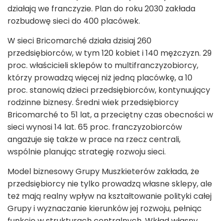
działają we franczyzie. Plan do roku 2030 zakłada
rozbudowę sieci do 400 placówek.
W sieci Bricomarché działa dzisiaj 260
przedsiębiorców, w tym 120 kobiet i 140 mężczyzn. 29
proc. właścicieli sklepów to multifranczyzobiorcy,
którzy prowadzą więcej niż jedną placówkę, a 10
proc. stanowią dzieci przedsiębiorców, kontynuujący
rodzinne biznesy. Średni wiek przedsiębiorcy
Bricomarché to 51 lat, a przeciętny czas obecności w
sieci wynosi 14 lat. 65 proc. franczyzobiorców
angażuje się także w prace na rzecz centrali,
wspólnie planując strategię rozwoju sieci.
Model biznesowy Grupy Muszkieterów zakłada, że
przedsiębiorcy nie tylko prowadzą własne sklepy, ale
też mają realny wpływ na kształtowanie polityki całej
Grupy i wyznaczanie kierunków jej rozwoju, pełniąc
funkcje w strukturach centralnych. Wkład własny,