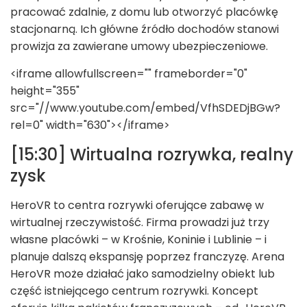
pracować zdalnie, z domu lub otworzyć placówkę
stacjonarną. Ich główne źródło dochodów stanowi
prowizja za zawierane umowy ubezpieczeniowe.
<iframe allowfullscreen="" frameborder="0"
height="355"
src="//www.youtube.com/embed/VfhSDEDjBGw?
rel=0" width="630"></iframe>
[15:30] Wirtualna rozrywka, realny
zysk
HeroVR to centra rozrywki oferujące zabawę w
wirtualnej rzeczywistość. Firma prowadzi już trzy
własne placówki – w Krośnie, Koninie i Lublinie – i
planuje dalszą ekspansję poprzez franczyzę. Arena
HeroVR może działać jako samodzielny obiekt lub
część istniejącego centrum rozrywki. Koncept