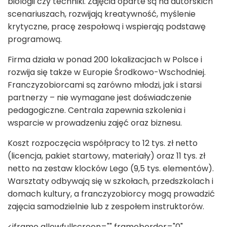
biologii czy techniki. Zajęcia oparte są na autorskich
scenariuszach, rozwijają kreatywność, myślenie
krytyczne, pracę zespołową i wspierają podstawę
programową.
Firma działa w ponad 200 lokalizacjach w Polsce i
rozwija się także w Europie Środkowo-Wschodniej.
Franczyzobiorcami są zarówno młodzi, jak i starsi
partnerzy – nie wymagane jest doświadczenie
pedagogiczne. Centrala zapewnia szkolenia i
wsparcie w prowadzeniu zajęć oraz biznesu.
Koszt rozpoczęcia współpracy to 12 tys. zł netto
(licencja, pakiet startowy, materiały) oraz 11 tys. zł
netto na zestaw klocków Lego (9,5 tys. elementów).
Warsztaty odbywają się w szkołach, przedszkolach i
domach kultury, a franczyzobiorcy mogą prowadzić
zajęcia samodzielnie lub z zespołem instruktorów.
<iframe allowfullscreen="" frameborder="0"