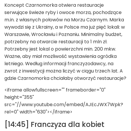
Koncept Czarnomorka otwiera restauracje
serwujące świeże ryby i owoce morza, pochodzące
m.in. z własnych połowów na Morzu Czarnym. Marka
wywodzi się z Ukrainy, a w Polsce ma już pięć lokali: w
Warszawie, Wrocławiu i Poznaniu. Minimalny budżet,
potrzebny na otwarcie restauracji to 1 mln zł.
Potrzebny jest lokal o powierzchni min. 200 mkw.
Ważne, aby miał możliwość wystawienia ogródka
letniego. Według informacji franczyzodawcy, na
zwrot z inwestycji można liczyć w ciągu trzech lat. A
gdzie Czarnomorka chciałaby otworzyć restauracje?
<iframe allowfullscreen="" frameborder="0"
height="355"
src="//www.youtube.com/embed/AJEcJWX7Wpk?
rel=0" width="630"></iframe>
[14:45] Franczyza dla kobiet