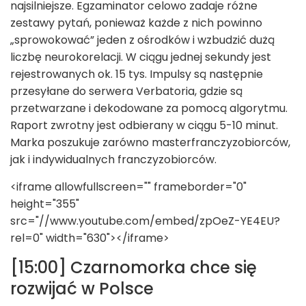
najsilniejsze. Egzaminator celowo zadaje różne
zestawy pytań, ponieważ każde z nich powinno
„sprowokować” jeden z ośrodków i wzbudzić dużą
liczbę neurokorelacji. W ciągu jednej sekundy jest
rejestrowanych ok. 15 tys. Impulsy są następnie
przesyłane do serwera Verbatoria, gdzie są
przetwarzane i dekodowane za pomocą algorytmu.
Raport zwrotny jest odbierany w ciągu 5-10 minut.
Marka poszukuje zarówno masterfranczyzobiorców,
jak i indywidualnych franczyzobiorców.
<iframe allowfullscreen="" frameborder="0"
height="355"
src="//www.youtube.com/embed/zpOeZ-YE4EU?
rel=0" width="630"></iframe>
[15:00] Czarnomorka chce się
rozwijać w Polsce