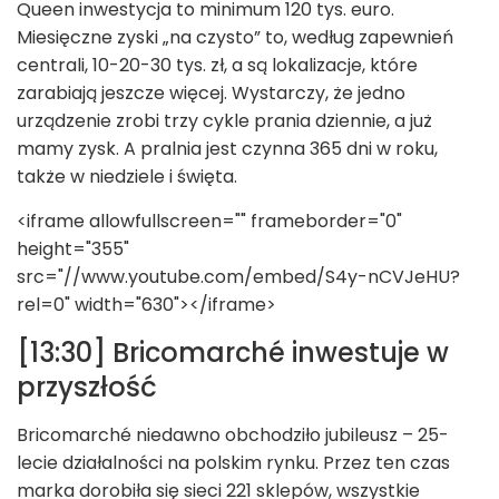
Queen inwestycja to minimum 120 tys. euro.
Miesięczne zyski „na czysto” to, według zapewnień
centrali, 10-20-30 tys. zł, a są lokalizacje, które
zarabiają jeszcze więcej. Wystarczy, że jedno
urządzenie zrobi trzy cykle prania dziennie, a już
mamy zysk. A pralnia jest czynna 365 dni w roku,
także w niedziele i święta.
<iframe allowfullscreen="" frameborder="0"
height="355"
src="//www.youtube.com/embed/S4y-nCVJeHU?
rel=0" width="630"></iframe>
[13:30] Bricomarché inwestuje w
przyszłość
Bricomarché niedawno obchodziło jubileusz – 25-
lecie działalności na polskim rynku. Przez ten czas
marka dorobiła się sieci 221 sklepów, wszystkie