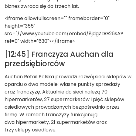
biznes zwraca się do trzech lat.
<iframe allowfullscreen="" frameborder="0"
height="355"
src="//www.youtube.com/embed/8jdgZDG26sA?
rel=0" width="630"></iframe>
[12:45] Franczyza Auchan dla
przedsiębiorców
Auchan Retail Polska prowadzi rozwój sieci sklepów w
oparciu o dwa modele: własne punkty sprzedaży
oraz franczyzę. Aktualnie do sieci należą 70
hipermarketów, 27 supermarketów i pięć sklepów
osiedlowych prowadzonych bezpośrednio przez
firmę. W ramach franczyzy funkcjonują
dwa hipermarkety, 21 supermarketów oraz
trzy sklepy osiedlowe.