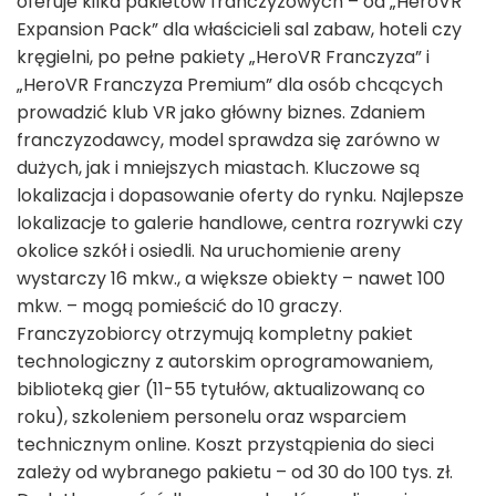
oferuje kilka pakietów franczyzowych – od „HeroVR
Expansion Pack” dla właścicieli sal zabaw, hoteli czy
kręgielni, po pełne pakiety „HeroVR Franczyza” i
„HeroVR Franczyza Premium” dla osób chcących
prowadzić klub VR jako główny biznes. Zdaniem
franczyzodawcy, model sprawdza się zarówno w
dużych, jak i mniejszych miastach. Kluczowe są
lokalizacja i dopasowanie oferty do rynku. Najlepsze
lokalizacje to galerie handlowe, centra rozrywki czy
okolice szkół i osiedli. Na uruchomienie areny
wystarczy 16 mkw., a większe obiekty – nawet 100
mkw. – mogą pomieścić do 10 graczy.
Franczyzobiorcy otrzymują kompletny pakiet
technologiczny z autorskim oprogramowaniem,
biblioteką gier (11-55 tytułów, aktualizowaną co
roku), szkoleniem personelu oraz wsparciem
technicznym online. Koszt przystąpienia do sieci
zależy od wybranego pakietu – od 30 do 100 tys. zł.