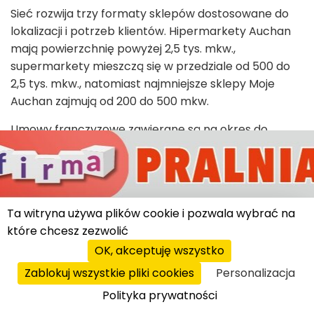
Sieć rozwija trzy formaty sklepów dostosowane do
lokalizacji i potrzeb klientów. Hipermarkety Auchan
mają powierzchnię powyżej 2,5 tys. mkw.,
supermarkety mieszczą się w przedziale od 500 do
2,5 tys. mkw., natomiast najmniejsze sklepy Moje
Auchan zajmują od 200 do 500 mkw.
Umowy franczyzowe zawierane są na okres do
dziesięciu lat z możliwością przedłużenia. Koszt
inwestycji ustalany jest indywidualnie.
Franczyzobiorcy zachowują niezależność w
prowadzeniu sklepu, otrzymując jednocześnie dostęp
Ta witryna używa plików cookie i pozwala wybrać na
do łańcucha dostaw dostosowanego do wybranego
które chcesz zezwolić
formatu.
OK, akceptuję wszystko
Auchan zapewnia partnerom szkolenia obejmujące
Zablokuj wszystkie pliki cookies
Personalizacja
obsługę biznesu, wykorzystanie narzędzi
Polityka prywatności
sprzedażowych i zarządzanie personelem. Oferuje