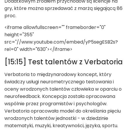
Dodatkowym źródłem przychodów są licencje na
gry, które można sprzedawać z marżą sięgającą 86
proc.
<iframe allowfullscreen="" frameborder="0"
height="355"
src="//www.youtube.com/embed/yP5segESB2s?
rel=0" width="630"></iframe>
[15:15] Test talentów z Verbatoria
Verbatoria to międzynarodowy koncept, który
świadczy usługi neurometrycznego testowania i
oceny wrodzonych talentów człowieka w oparciu o
neurofeedback. Koncepcja została opracowana
wspólnie przez programistów i psychologów.
Verbatoria opracowała model do określania pięciu
wrodzonych talentów jednostki - w dziedzinie
matematyki, muzyki, kreatywności, języka, sportu.