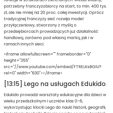
potrzebny franczyzobiorcy na start, to min. 400 tys.
zł, ale nie mniej niż 20 proc. całej inwestycji. Oprócz
tradycyjnej franczyzy sieć rozwija model
przyłączeniowy, stworzony z myślą o
przedsiębiorcach prowadzących już działalność
handlową, zarówno pod własną marką, jak i w
ramach innych sieci.
<iframe allowfullscreen="" frameborder="0"
height="355"
src="//www.youtube.com/embed/FTRELKsBGlU?
rel=0" width="630"></iframe>
[13:15]
Lego na usługach Edukido
Edukido prowadzi warsztaty edukacyjne dla dzieci w
wieku przedszkolnym i uczniów klas 0–6,
wykorzystując klocki Lego do nauki historii, geografii,