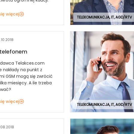
ię więcej
TELEKOMUNIKACJA, IT, AGD/RTV
.10.2018
z telefonem
odawca Telakces.com
że nakłady na punkt z
mi GSM mogą się zwrócić
lka miesięcy. A ile trzeba
ować?
ię więcej
TELEKOMUNIKACJA, IT, AGD/RTV
.08.2018