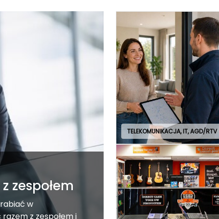
TELEKOMUNIKACJA, IT, AGD/RTV
m z zespołem
arabiać w
 razem z zespołem i