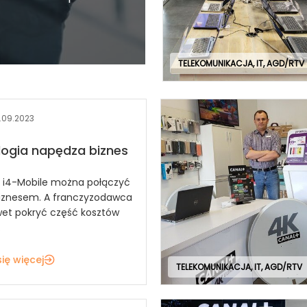
TELEKOMUNIKACJA, IT, AGD/RTV
.09.2023
ogia napędza biznes
 i4-Mobile można połączyć
iznesem. A franczyzodawca
et pokryć część kosztów
.
ię więcej
TELEKOMUNIKACJA, IT, AGD/RTV