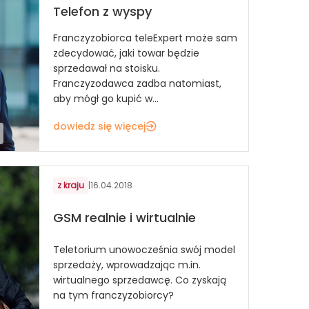
Telefon z wyspy
Franczyzobiorca teleExpert może sam
zdecydować, jaki towar będzie
sprzedawał na stoisku.
Franczyzodawca zadba natomiast,
aby mógł go kupić w...
dowiedz się więcej
z kraju
|
16.04.2018
GSM realnie i wirtualnie
Teletorium unowocześnia swój model
sprzedaży, wprowadzając m.in.
wirtualnego sprzedawcę. Co zyskają
na tym franczyzobiorcy?