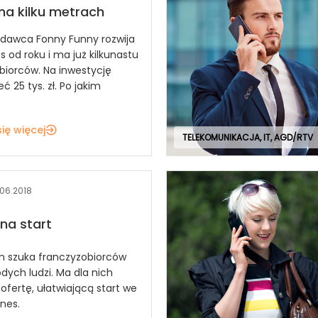
 na kilku metrach
dawca Fonny Funny rozwija
s od roku i ma już kilkunastu
biorców. Na inwestycję
ć 25 tys. zł. Po jakim
ię więcej
TELEKOMUNIKACJA, IT, AGD/RTV
.06.2018
na start
m szuka franczyzobiorców
dych ludzi. Ma dla nich
ofertę, ułatwiającą start we
nes.