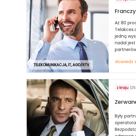
Franczy
Aż 80 pro
Telakces.
jedną wysp
nadal jes
partnerów
dowiedz s
TELEKOMUNIKACJA, IT, AGD/RTV
z kraju
|
25
Zerwan
Były part
operatora 
Bezpodst
odmowa zw