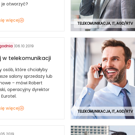
ę je otworzyć?
ię więcej
TELEKOMUNIKACJA, IT, AGD/RTV
ygodnia
|
06.10.2019
j w telekomunikacji
 osób, które chciałyby
asze salony sprzedaży lub
 nowe – mówi Robert
ki, operacyjny dyrektor
Eurotel.
ię więcej
TELEKOMUNIKACJA, IT, AGD/RTV
.05.2019