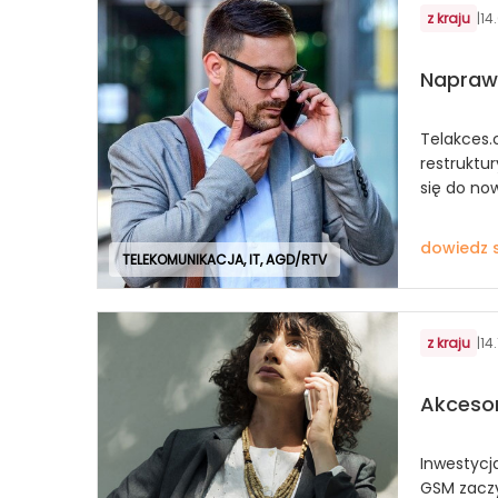
z kraju
|
14
Napraw
Telakces
restruktur
się do no
dowiedz s
TELEKOMUNIKACJA, IT, AGD/RTV
z kraju
|
14
Akcesor
Inwestycj
GSM zaczyn