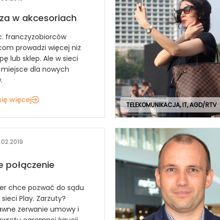
za w akcesoriach
c. franczyzobiorców
com prowadzi więcej niż
ę lub sklep. Ale w sieci
t miejsce dla nowych
.
ię więcej
TELEKOMUNIKACJA, IT, AGD/RTV
.02.2019
e połączenie
ner chce pozwać do sądu
sieci Play. Zarzuty?
awne zerwanie umowy i
rotu ogromnej kaucji.