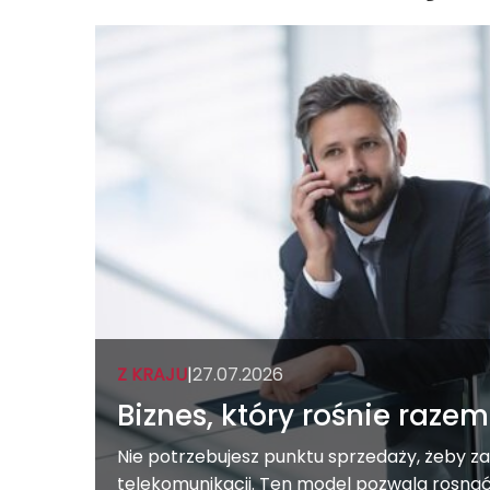
Z KRAJU
|
27.07.2026
Biznes, który rośnie raze
Nie potrzebujesz punktu sprzedaży, żeby z
telekomunikacji. Ten model pozwala rosnąć