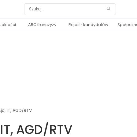
ualności
ABC franczyzy
Rejestr kandydatów
Społeczn
a, IT, AGD/RTV
 IT, AGD/RTV