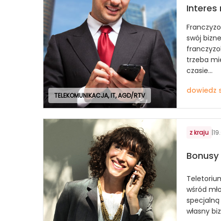
Interes
Franczyzo
swój bizne
franczyzo
trzeba mie
czasie...
dowiedz s
TELEKOMUNIKACJA, IT, AGD/RTV
z kraju
|
19
Bonusy 
Teletoriu
wśród mło
specjalną 
własny biz