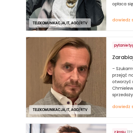
opłaca si
dowiedz s
TELEKOMUNIKACJA, IT, AGD/RTV
pytanie t
Zarabia
– Szukamy
przejąć n
otworzyć
Chmielews
sprzedaży 
dowiedz s
TELEKOMUNIKACJA, IT, AGD/RTV
z kraju
|
22