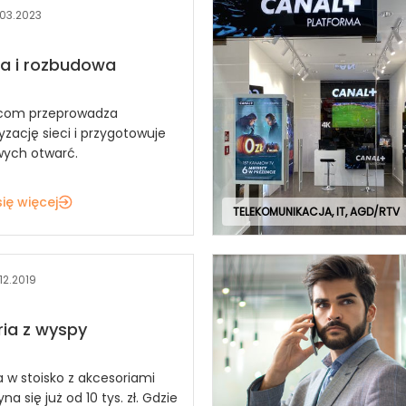
.03.2023
a i rozbudowa
.com przeprowadza
yzację sieci i przygotowuje
wych otwarć.
ię więcej
TELEKOMUNIKACJA, IT, AGD/RTV
.12.2019
ia z wyspy
a w stoisko z akcesoriami
a się już od 10 tys. zł. Gdzie