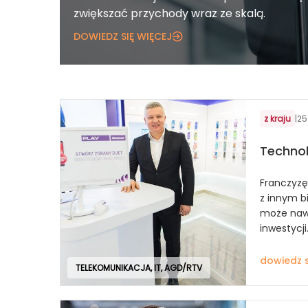
zwiększać przychody wraz ze skalą.
DOWIEDZ SIĘ WIĘCEJ
z kraju
|
25
Technol
Franczyzę
z innym b
może naw
inwestycji
dowiedz s
TELEKOMUNIKACJA, IT, AGD/RTV