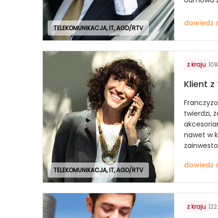
dowiedz s
TELEKOMUNIKACJA, IT, AGD/RTV
z kraju
|
08
Klient 
Franczyz
twierdzi, 
akcesoria
nawet w ki
zainwest
dowiedz s
TELEKOMUNIKACJA, IT, AGD/RTV
z kraju
|
22