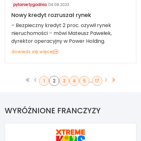
pytanie tygodnia
|
14.08.2023
Nowy kredyt rozruszał rynek
– Bezpieczny kredyt 2 proc. ożywił rynek
nieruchomości – mówi Mateusz Pawełek,
dyrektor operacyjny w Power Holding.
dowiedz się więcej
...
1
2
3
4
5
17
WYRÓŻNIONE FRANCZYZY