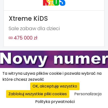
Xtreme KiDS
Sale zabaw dla dzieci
475 000 zł
Ta witryna używa plików cookie i pozwala wybrać na
które chcesz zezwolić
Costa Coffee
OK, akceptuję wszystko
Kawiarnie
Zablokuj wszystkie pliki cookies
Personalizacja
Polityka prywatności
400 000 zł