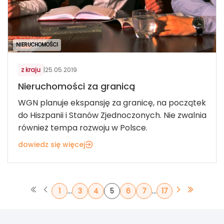
NIERUCHOMOŚCI
z kraju
|
25.05.2019
Nieruchomości za granicą
WGN planuje ekspansję za granicę, na początek
do Hiszpanii i Stanów Zjednoczonych. Nie zwalnia
również tempa rozwoju w Polsce.
dowiedz się więcej
...
...
1
3
4
5
6
7
17