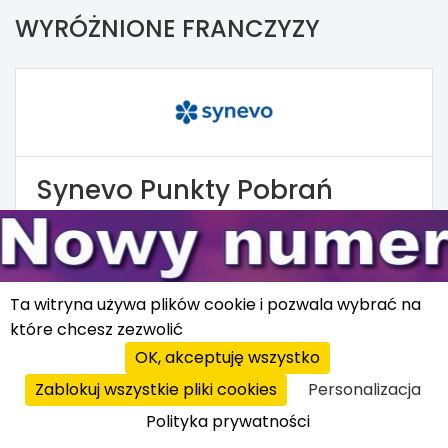
WYRÓŻNIONE FRANCZYZY
Synevo Punkty Pobrań
Punkty pobrań badań
labolatoryjnych
100 000 zł
Ta witryna używa plików cookie i pozwala wybrać na
które chcesz zezwolić
OK, akceptuję wszystko
Zablokuj wszystkie pliki cookies
Personalizacja
Polityka prywatności