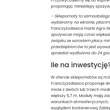
Przyzwyczailiśmy się do kupow
proponując minisklepy spoży
– Sklepomaty to samoobsłogo
wybieramy na ekranie, płacim
franczyzodawca marki Agro S
spożywcze mają coraz większe 
związku ze wzrostem płacy min
przedsiębiorców to jest wyzwan
sprzedaż wydłużona do 24 god
Ile na inwestycję
W ofercie sklepomatów są m.in.
Franczyzodawca proponuje dwie
może z dwóch lub trzech moduł
większy 5,7 m. Moduły mają za
warunkach atmosferycznych, n
wyglądem kontenerową Żabkę.