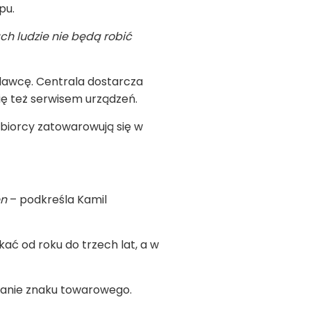
pu.
h ludzie nie będą robić
odawcę. Centrala dostarcza
się też serwisem urządzeń.
obiorcy zatowarowują się w
en
– podkreśla Kamil
ć od roku do trzech lat, a w
żywanie znaku towarowego.