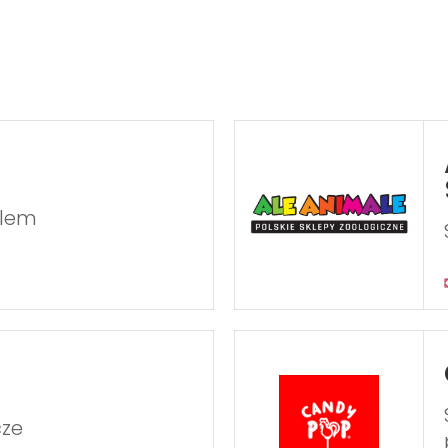
olem
cze