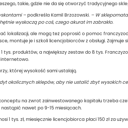
ieszego, takie, gdzie nie da się otworzyć tradycyjnego skle
yskontami –
podkreśla Kamil Brzozowski.
– W sklepomatac
chętnie wyskoczą po coś, czego akurat im zabrakło.
ać lokalizacji, ale mogą też poprosić o pomoc franczyz
, montuje je i szkoli licencjobiorców z obsługi. Zajmuje 
1 tys. produktów, a największy zestaw do 8 tys. Franczyz
 internetowo.
rży, której wysokość sami ustalają.
yt okolicznych sklepów, aby nie ustalić zbyt wysokich c
konceptu na zwrot zainwestowanego kapitału trzeba czeka
 nastąpić nawet po 9-15 miesiącach.
si 1 tys. zł, miesięcznie licencjobiorca płaci 150 zł za u