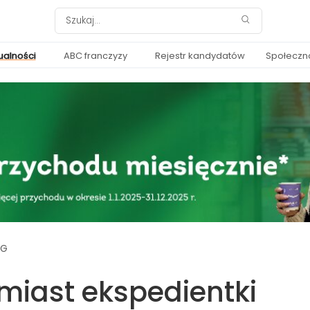
ualności
ABC franczyzy
Rejestr kandydatów
Społeczn
CG
iast ekspedientki