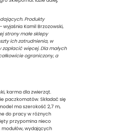
ro Sklepomat idzie dalej,
dających. Produkty
–
wyjaśnia Kamil Brzozowski,
ej strony małe sklepy
zty ich zatrudnienia, w
y zapłacić więcej. Dla małych
całkowicie ograniczony, a
i, karma dla zwierząt.
pie paczkomatów. Składać się
model ma szerokość 2,7 m,
ane do pracy w różnych
ięty przypomina nieco
h modułów, wydających