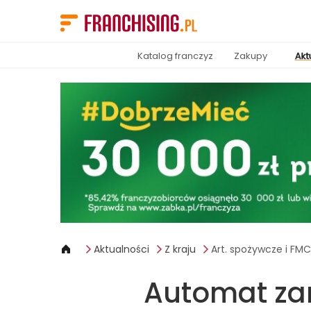
Panel zarządzania plikami cookies
Katalog franczyz
Zakupy
Akt
Aktualności
Z kraju
Art. spożywcze i FM
Automat zam