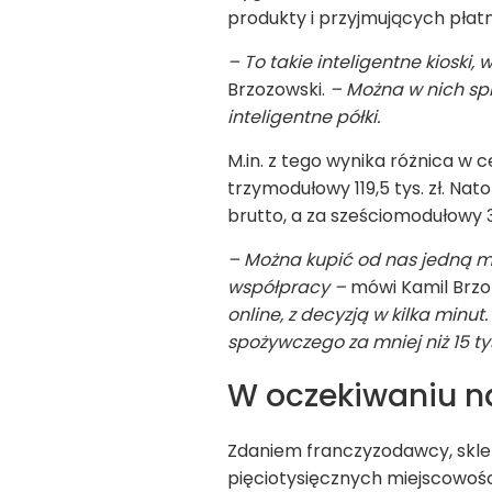
produkty i przyjmujących płatn
– To takie inteligentne kioski
Brzozowski.
– Można w nich spr
inteligentne półki.
M.in. z tego wynika różnica w c
trzymodułowy 119,5 tys. zł. N
brutto, a za sześciomodułowy 33
– Można kupić od nas jedną m
współpracy –
mówi Kamil Brzo
online, z decyzją w kilka min
spożywczego za mniej niż 15 ty
W oczekiwaniu na
Zdaniem franczyzodawcy, skle
pięciotysięcznych miejscowości