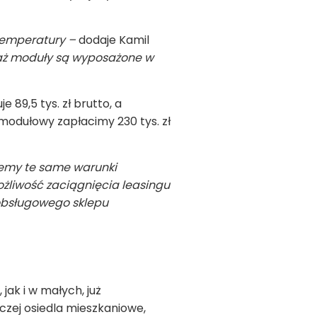
 temperatury –
dodaje Kamil
eważ moduły są wyposażone w
 89,5 tys. zł brutto, a
modułowy zapłacimy 230 tys. zł
jemy te same warunki
żliwość zaciągnięcia leasingu
oobsługowego sklepu
ak i w małych, już
aczej osiedla mieszkaniowe,