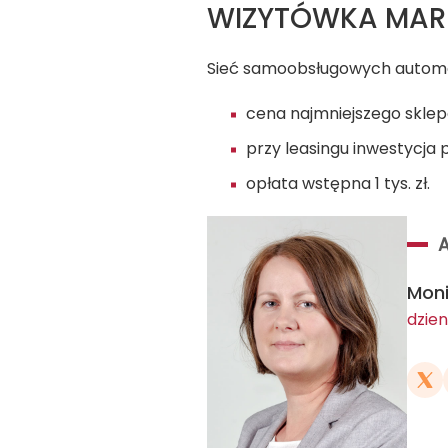
WIZYTÓWKA MAR
Sieć samoobsługowych autom
cena najmniejszego sklepo
przy leasingu inwestycja p
opłata wstępna 1 tys. zł.
Mon
dzien