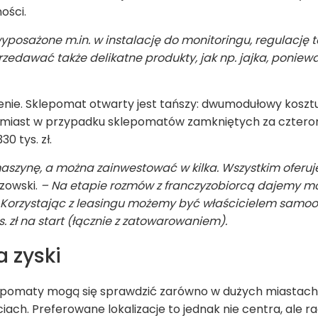
ości.
, wyposażone m.in. w instalację do monitoringu, regulację
zedawać także delikatne produkty, jak np. jajka, poni
enie. Sklepomat otwarty jest tańszy: dwumodułowy kosztuje
atomiast w przypadku sklepomatów zamkniętych za cztero
0 tys. zł.
aszynę, a można zainwestować w kilka. Wszystkim oferu
zowski.
– Na etapie rozmów z franczyzobiorcą dajemy mo
ut. Korzystając z leasingu możemy być właścicielem sam
s. zł na start (łącznie z zatowarowaniem).
 zyski
pomaty mogą się sprawdzić zarówno w dużych miastach, j
ach. Preferowane lokalizacje to jednak nie centra, ale r