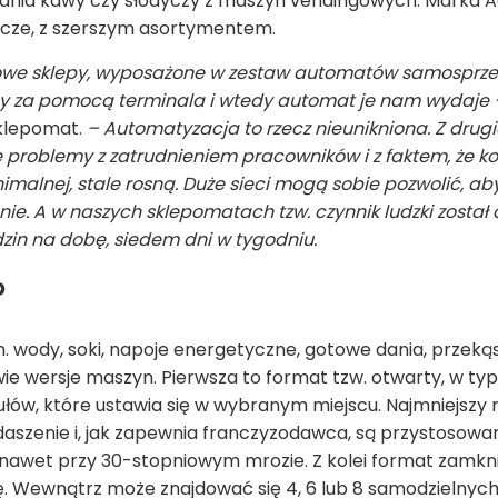
ania kawy czy słodyczy z maszyn vendingowych. Marka Ag
wcze, z szerszym asortymentem.
we sklepy, wyposażone w zestaw automatów samosprze
y za pomocą terminala i wtedy automat je nam wydaje 
klepomat.
– Automatyzacja to rzecz nieunikniona. Z drugi
problemy z zatrudnieniem pracowników i z faktem, że kos
imalnej, stale rosną. Duże sieci mogą sobie pozwolić, ab
ie. A w naszych sklepomatach tzw. czynnik ludzki został 
zin na dobę, siedem dni w tygodniu.
?
 wody, soki, napoje energetyczne, gotowe dania, przekąsk
 wersje maszyn. Pierwsza to format tzw. otwarty, w ty
ów, które ustawia się w wybranym miejscu. Najmniejszy 
daszenie i, jak zapewnia franczyzodawca, są przystosow
awet przy 30-stopniowym mrozie. Z kolei format zamkn
 Wewnątrz może znajdować się 4, 6 lub 8 samodzielnyc