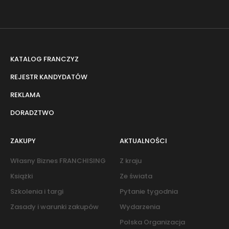
KATALOG FRANCZYZ
REJESTR KANDYDATÓW
REKLAMA
DORADZTWO
ZAKUPY
AKTUALNOŚCI
Własny Biznes FRANCHISING
Z kraju
Książki
Ze świata
Szkolenia i targi
Pytanie tygodnia
Zasady i warunki zakupów
Wydarzenia
Polska Organizacja