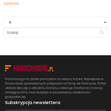
sądowe
.
Franchising.pl to portal pomysłów na własny biznes. Największa w
Polsce baza sprawdzonych przepisów na firmę we franczyzie. Portal
ułatwia decyzję o założeniu biznesu, wskazuje możliwości rozwoju
istniejącej firmy oraz doradza w prowadzeniu działalności
gospodarczej.
Subskrypcja newslettera