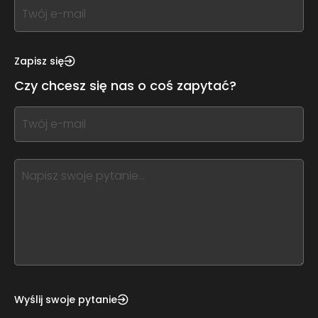
If
you
see
this,
Zapisz się
leave
Czy chcesz się nas o coś zapytać?
this
form
If
field
you
blank
see
this,
leave
this
form
field
blank
Wyślij swoje pytanie