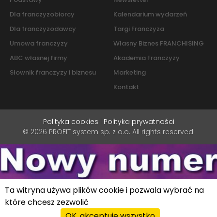
Dla franczyzobiorcy
Kalendarium wydarzeń
Dla franczyzodawcy
Targi Franczyza
Umowa franczyzy
Własny Biznes FRANCHISING
ABC własnej firmy
Akademia Franczyzy
Słownik franczyzy i biznesu
Marketing
Kontakt
Polityka cookies
|
Polityka prywatności
© 2026 PROFIT system sp. z o.o. All rights reserved.
Ta witryna używa plików cookie i pozwala wybrać na
które chcesz zezwolić
OK, akceptuję wszystko