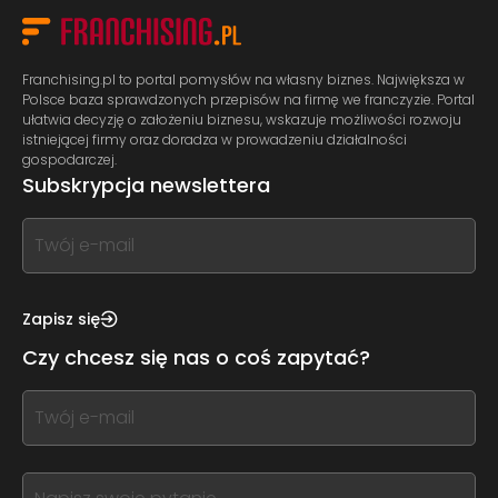
Franchising.pl to portal pomysłów na własny biznes. Największa w
Polsce baza sprawdzonych przepisów na firmę we franczyzie. Portal
ułatwia decyzję o założeniu biznesu, wskazuje możliwości rozwoju
istniejącej firmy oraz doradza w prowadzeniu działalności
gospodarczej.
Subskrypcja newslettera
If
you
see
this,
Zapisz się
leave
Czy chcesz się nas o coś zapytać?
this
form
If
field
you
blank
see
this,