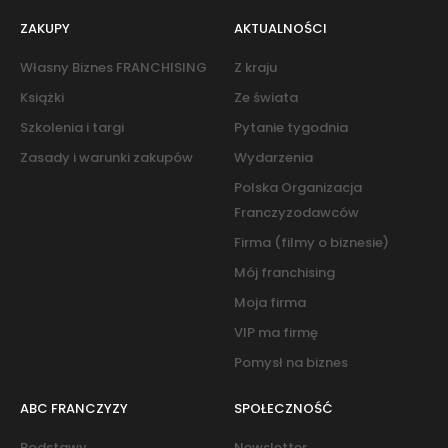
ZAKUPY
AKTUALNOŚCI
Własny Biznes FRANCHISING
Z kraju
Książki
Ze świata
Szkolenia i targi
Pytanie tygodnia
Zasady i warunki zakupów
Wydarzenia
Polska Organizacja
Franczyzodawców
Firma (filmy o biznesie)
Mój franchising
Moja firma
VIP ma firmę
Pomysł na biznes
ABC FRANCZYZY
SPOŁECZNOŚĆ
Podstawy
Newsletter