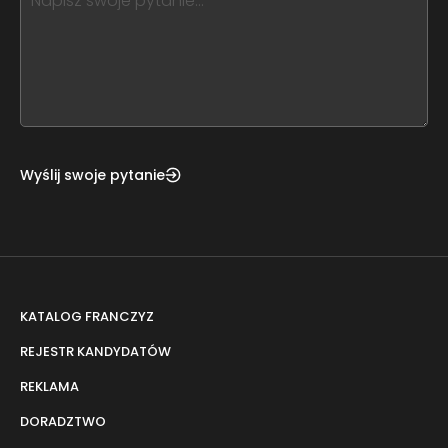
leave
this
form
field
blank
Wyślij swoje pytanie
KATALOG FRANCZYZ
REJESTR KANDYDATÓW
REKLAMA
DORADZTWO