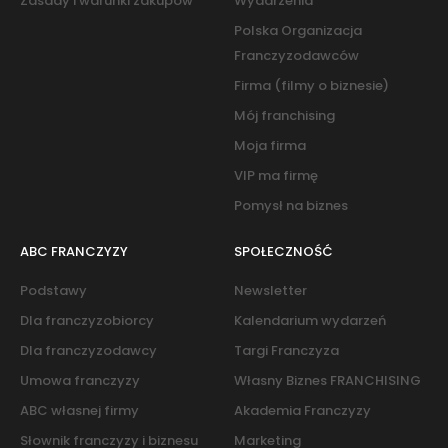
Zasady i warunki zakupów
Wydarzenia
Polska Organizacja
Franczyzodawców
Firma (filmy o biznesie)
Mój franchising
Moja firma
VIP ma firmę
Pomysł na biznes
ABC FRANCZYZY
SPOŁECZNOŚĆ
Podstawy
Newsletter
Dla franczyzobiorcy
Kalendarium wydarzeń
Dla franczyzodawcy
Targi Franczyza
Umowa franczyzy
Własny Biznes FRANCHISING
ABC własnej firmy
Akademia Franczyzy
Słownik franczyzy i biznesu
Marketing