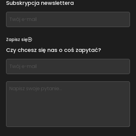
Subskrypcja newslettera
If
you
see
this,
Zapisz się
leave
Czy chcesz się nas o coś zapytać?
this
form
If
field
you
blank
see
this,
leave
this
form
field
blank