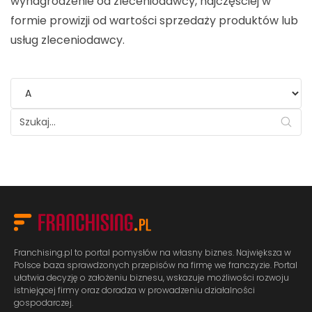
wynagrodzenie od zleceniodawcy, najczęściej w
formie prowizji od wartości sprzedaży produktów lub
usług zleceniodawcy.
Franchising.pl to portal pomysłów na własny biznes. Największa w
Polsce baza sprawdzonych przepisów na firmę we franczyzie. Portal
ułatwia decyzję o założeniu biznesu, wskazuje możliwości rozwoju
istniejącej firmy oraz doradza w prowadzeniu działalności
gospodarczej.