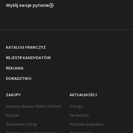
Wyślij swoje pytanie
KATALOG FRANCZYZ
REJESTR KANDYDATÓW
REKLAMA
DORADZTWO
ZAKUPY
AKTUALNOŚCI
Własny Biznes FRANCHISING
Z kraju
Książki
Ze świata
Szkolenia i targi
Pytanie tygodnia