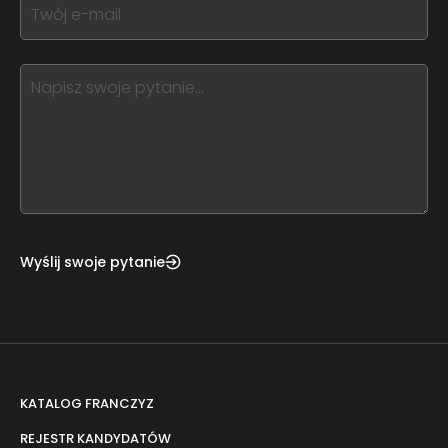
If
field
you
blank
see
this,
leave
this
form
field
blank
Wyślij swoje pytanie
KATALOG FRANCZYZ
REJESTR KANDYDATÓW