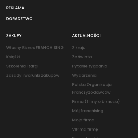
REKLAMA
DORADZTWO
ZAKUPY
AKTUALNOŚCI
Własny Biznes FRANCHISING
Z kraju
Książki
Ze świata
Szkolenia i targi
Pytanie tygodnia
Zasady i warunki zakupów
Wydarzenia
Polska Organizacja
Franczyzodawców
Firma (filmy o biznesie)
Mój franchising
Moja firma
VIP ma firmę