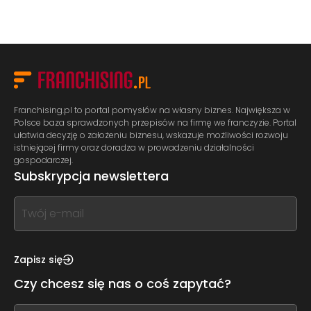
Franchising.pl to portal pomysłów na własny biznes. Największa w
Polsce baza sprawdzonych przepisów na firmę we franczyzie. Portal
ułatwia decyzję o założeniu biznesu, wskazuje możliwości rozwoju
istniejącej firmy oraz doradza w prowadzeniu działalności
gospodarczej.
Subskrypcja newslettera
If
you
see
this,
Zapisz się
leave
Czy chcesz się nas o coś zapytać?
this
form