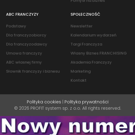
Pomysł na biznes
ABC FRANCZYZY
SPOŁECZNOŚĆ
Podstawy
Newsletter
Dla franczyzobiorcy
Kalendarium wydarzeń
Dla franczyzodawcy
Targi Franczyza
Umowa franczyzy
Własny Biznes FRANCHISING
ABC własnej firmy
Akademia Franczyzy
Słownik franczyzy i biznesu
Marketing
Kontakt
Polityka cookies
|
Polityka prywatności
© 2026 PROFIT system sp. z o.o. All rights reserved.