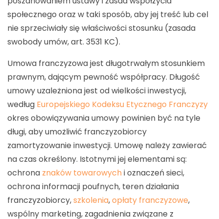
poszanowaniem ustawy i zasad współżycia
społecznego oraz w taki sposób, aby jej treść lub cel
nie sprzeciwiały się właściwości stosunku (zasada
swobody umów, art. 3531 KC).
Umowa franczyzowa jest długotrwałym stosunkiem
prawnym, dającym pewność współpracy. Długość
umowy uzależniona jest od wielkości inwestycji,
według
Europejskiego Kodeksu Etycznego Franczyzy
okres obowiązywania umowy powinien być na tyle
długi, aby umożliwić franczyzobiorcy
zamortyzowanie inwestycji. Umowę należy zawierać
na czas określony. Istotnymi jej elementami są:
ochrona
znaków towarowych
i oznaczeń sieci,
ochrona informacji poufnych, teren działania
franczyzobiorcy,
szkolenia
,
opłaty franczyzowe
,
wspólny marketing, zagadnienia związane z